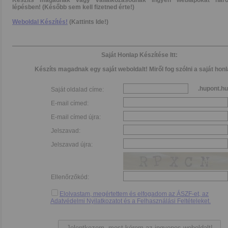
Készíts magadnak vagy vállalkozásodnak ingyen weblapokat hár
lépésben! (Később sem kell fizetned érte!)
Weboldal Készítés!
(Kattints Ide!)
Saját Honlap Készítése Itt:
Készíts magadnak egy saját weboldalt! Miről fog szólni a saját hon
.hupont.hu
Saját oldalad címe:
E-mail címed:
E-mail címed újra:
Jelszavad:
Jelszavad újra:
Ellenőrzőkód:
Elolvastam, megértettem és elfogadom az ÁSZF-et, az
Adatvédelmi Nyilatkozatot és a Felhasználási Feltételeket.