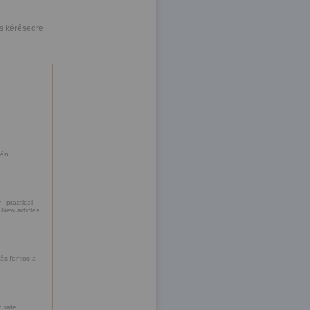
s kérésedre
kén.
 practical
. New articles
rás fontos a
n rate