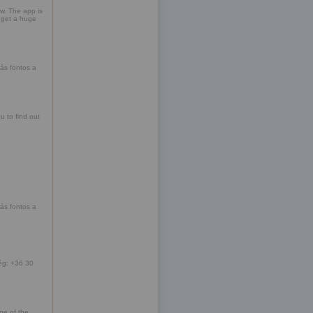
w. The app is
l get a huge
rás fontos a
 to find out
rás fontos a
ség: +36 30
ne of the