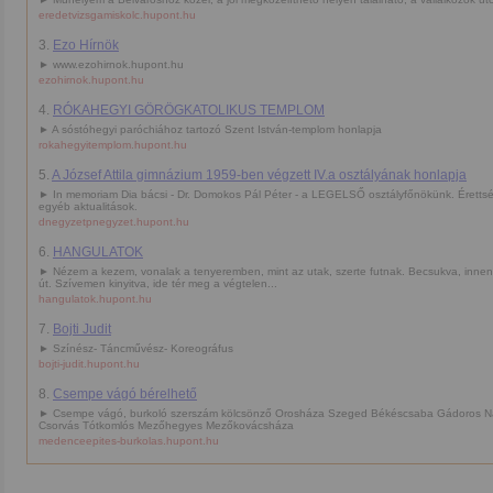
eredetvizsgamiskolc.hupont.hu
3.
Ezo Hírnök
► www.ezohirnok.hupont.hu
ezohirnok.hupont.hu
4.
RÓKAHEGYI GÖRÖGKATOLIKUS TEMPLOM
► A sóstóhegyi paróchiához tartozó Szent István-templom honlapja
rokahegyitemplom.hupont.hu
5.
A József Attila gimnázium 1959-ben végzett IV.a osztályának honlapja
► In memoriam Dia bácsi - Dr. Domokos Pál Péter - a LEGELSŐ osztályfőnökünk. Érettség
egyéb aktualitások.
dnegyzetpnegyzet.hupont.hu
6.
HANGULATOK
► Nézem a kezem, vonalak a tenyeremben, mint az utak, szerte futnak. Becsukva, innen
út. Szívemen kinyitva, ide tér meg a végtelen...
hangulatok.hupont.hu
7.
Bojti Judit
► Színész- Táncművész- Koreográfus
bojti-judit.hupont.hu
8.
Csempe vágó bérelhető
► Csempe vágó, burkoló szerszám kölcsönző Orosháza Szeged Békéscsaba Gádoros 
Csorvás Tótkomlós Mezőhegyes Mezőkovácsháza
medenceepites-burkolas.hupont.hu