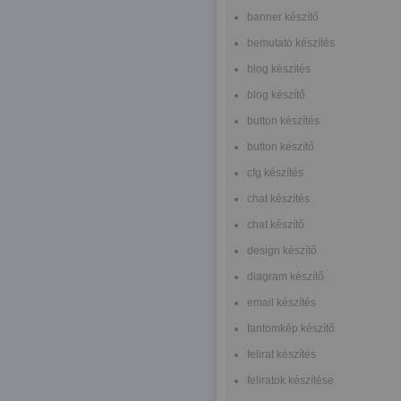
banner készítő
bemutató készítés
blog készítés
blog készítő
button készítés
button készítő
cfg készítés
chat készítés
chat készítő
design készítő
diagram készítő
email készítés
fantomkép készítő
felirat készítés
feliratok készítése