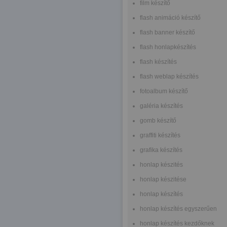
film készítő
flash animáció készítő
flash banner készítő
flash honlapkészítés
flash készítés
flash weblap készítés
fotoalbum készítő
galéria készítés
gomb készítő
graffiti készítés
grafika készítés
honlap készités
honlap készitése
honlap készítés
honlap készítés egyszerűen
honlap készítés kezdőknek