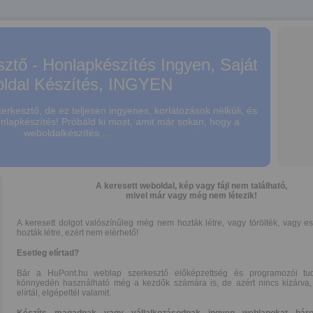
ztő - Honlapkészítés Ingyen, Saját
ldal Készítés, INGYEN
rkesztő, de ez teljesen ingyenes, korlátozások nélküli, és
onlapkészítés! Próbáld ki most, amit már sokan, hogy a
weboldalkészítés ...
A keresett weboldal, kép vagy fájl nem található,
mivel már vagy még nem létezik!
A keresett dolgot valószínűleg még nem hozták létre, vagy törölték, vagy e
hozták létre, ezért nem elérhető!
Esetleg elírtad?
Bár a HuPont.hu weblap szerkesztő előképzettség és programozói tud
könnyedén használható még a kezdők számára is, de azért nincs kizárva,
elírtál, elgépeltél valamit.