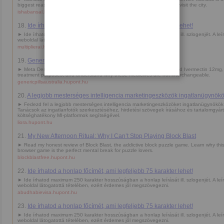
biggest reasons why travelers from across India and around the world visit the city.
ishabansal.hupont.hu
18.
Ide írhatod a honlap főcímét, ami legfeljebb 75 karakter lehet!
► Ide írhatod maximum 250 karakter hosszúságban a honlap leírását ill. szlogenjét. A leí
weboldal látogatottá tételében, ezért érdemes jól megszövegezni.
multiplierai.hupont.hu
19.
Generic Pills Australia
► Meta Description: Explore the intended uses of Modafinil 200mg and Ivermectin 12mg,
treatment purposes, and understand why these medicines are not interchangeable.
genericpillsaustralia.hupont.hu
20.
A legjobb mesterséges intelligencia marketingeszközök ingatlanügynök
► Fedezd fel a legjobb mesterséges intelligencia marketingeszközöket ingatlanügynökö
Tanácsok az ingatlanfotók szerkesztéséhez, hirdetési szövegek írásához és tartalomgyár
költséghatékony MI-platformok segítségével.
liora.hupont.hu
21.
My New Afternoon Ritual: Why I Can’t Stop Playing Block Blast
► Read my honest review of Block Blast, the addictive block puzzle game. Learn why this
browser game is the perfect mental break for puzzle lovers.
blockblastfree.hupont.hu
22.
Ide írhatod a honlap főcímét, ami legfeljebb 75 karakter lehet!
► Ide írhatod maximum 250 karakter hosszúságban a honlap leírását ill. szlogenjét. A leí
weboldal látogatottá tételében, ezért érdemes jól megszövegezni.
abudhabievisa.hupont.hu
23.
Ide írhatod a honlap főcímét, ami legfeljebb 75 karakter lehet!
► Ide írhatod maximum 250 karakter hosszúságban a honlap leírását ill. szlogenjét. A leí
weboldal látogatottá tételében, ezért érdemes jól megszövegezni.