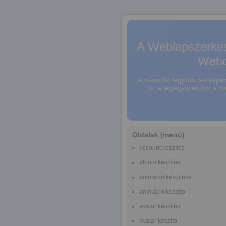
A Weblapszerkes
Webo
A második legjobb weblapsze
itt a legegyszerűbb a h
Oldalak (menü)
account készítés
album készítés
animáció készítése
animáció készítő
avatar készítés
avatar készítő