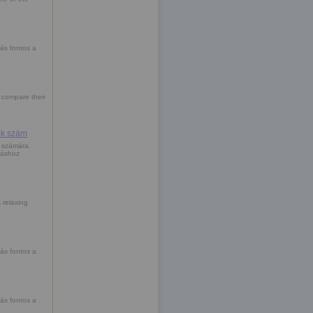
rás fontos a
 compare their
ök szám
k számára.
táshoz
 relaxing
rás fontos a
rás fontos a