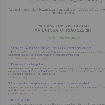
Az e-mail címed nálunk biztonságban van, mert sosem adjuk ki másoknak é
bármikor töröljük!
NÉHÁNY FRISS WEBOLDAL
(MAI LÁTOGATOTTSÁG SZERINT).
HuPont hirdetési rendszer
1.
Szélvédő Javítás Kiskunhalas | Gyors & Helyszíni Kőfelverődés
► Professzionális szélvédő javítás és kőfelverődés mentesítés Kiskunhalason és környé
Garanciális munkavégzés, akár helyszíni kiszállással! Hívjon most!
szelvedojavitaskiskunhala.hupont.hu
2.
Everyday Knowledge Hub
► Everyday Knowledge Hub is a personal website dedicated to sharing useful information,
tips, and inspiring ideas related to daily life, productivity, technology, and lifelong learning
are published regularly to encourage curios
swabloa.hupont.hu
3.
Ide írhatod a honlap főcímét, ami legfeljebb 75 karakter lehet!
► Ide írhatod maximum 250 karakter hosszúságban a honlap leírását ill. szlogenjét. A leí
weboldal látogatottá tételében, ezért érdemes jól megszövegezni.
pneberkibogi.hupont.hu
4.
basketball stars
► more than basic shooting mechanics. Use these competitive strategies to raise your wi