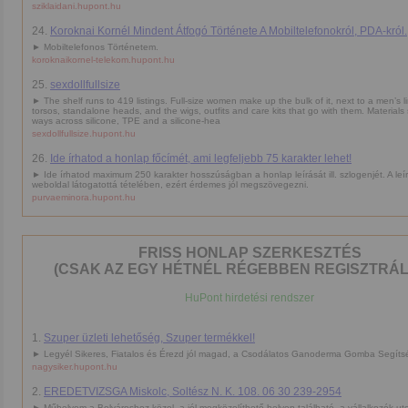
sziklaidani.hupont.hu
24.
Koroknai Kornél Mindent Átfogó Története A Mobiltelefonokról, PDA-król.
► Mobiltelefonos Történetem.
koroknaikornel-telekom.hupont.hu
25.
sexdollfullsize
► The shelf runs to 419 listings. Full-size women make up the bulk of it, next to a men’s li
torsos, standalone heads, and the wigs, outfits and care kits that go with them. Materials s
ways across silicone, TPE and a silicone-hea
sexdollfullsize.hupont.hu
26.
Ide írhatod a honlap főcímét, ami legfeljebb 75 karakter lehet!
► Ide írhatod maximum 250 karakter hosszúságban a honlap leírását ill. szlogenjét. A leí
weboldal látogatottá tételében, ezért érdemes jól megszövegezni.
purvaeminora.hupont.hu
FRISS HONLAP SZERKESZTÉS
(CSAK AZ EGY HÉTNÉL RÉGEBBEN REGISZTRÁL
HuPont hirdetési rendszer
1.
Szuper üzleti lehetőség, Szuper termékkel!
► Legyél Sikeres, Fiatalos és Érezd jól magad, a Csodálatos Ganoderma Gomba Segíts
nagysiker.hupont.hu
2.
EREDETVIZSGA Miskolc, Soltész N. K. 108. 06 30 239-2954
► Műhelyem a Belvároshoz közel, a jól megközelíthető helyen található, a vállalkozók ut