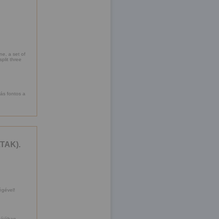
ne, a set of
plit three
rás fontos a
TAK).
égével!
cájában.