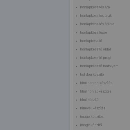
honlapkészítés ára
honlapkészítés árak
honlapkészítés árlista
honlapkészítésre
honlapkészítő
honlapkészítő oldal
honlapkészítő progi
honlapkészítő tanfolyam
hot dog készítő
html honlap készítés
html honlapkészítés
html készítő
hírlevél készítés
image készítés
image készítő