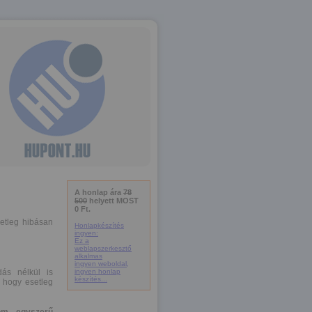
A honlap ára
78
500
helyett MOST
0 Ft.
setleg hibásan
Honlapkészítés
ingyen:
Ez a
weblapszerkesztő
alkalmas
ingyen weboldal,
ás nélkül is
ingyen honlap
készítés...
 hogy esetleg