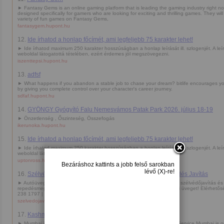
► Fantasy Gems is an online gaming platform that is leading the gaming industry right no
designed specifically for gamers who are looking for exciting and thrilling games. They wil
variety of fun games on Fantasy Gems,
fantasygem.hupont.hu
12.
Ide írhatod a honlap főcímét, ami legfeljebb 75 karakter lehet!
► Ide írhatod maximum 250 karakter hosszúságban a honlap leírását ill. szlogenjét. A leí
weboldal látogatottá tételében, ezért érdemes jól megszövegezni.
iszenttepsi.hupont.hu
13.
adfsf
► What happens if you abandon a stable job to chase your dream? bitlife encourages you
by giving you complete control over your character's career journey.
sdfaf.hupont.hu
14.
GYÖNGY Gyógyító Falu Nemesvámos Patak Park 2026. július 18-19
► Önzetlenség , Őszinteség, Összefogás
ikerunoka.hupont.hu
15.
Ide írhatod a honlap főcímét, ami legfeljebb 75 karakter lehet!
► Ide írhatod maximum 250 karakter hosszúságban a honlap leírását ill. szlogenjét. A leí
weboldal látogatottá tételében, ezért érdemes jól megszövegezni.
uptonross.hupont.hu
16.
Szélvédő javítás Orosháza – Kavicsfelverődés és Repedés Javítás
► Autóüveg & szélvédőjavítás Orosháza. Kavicsot kapott? Szakszerű szélvédőjavítás és
repedésmegállítás garanciával, rövid határidővel. Mentsük meg a gyári üveget! Elérhető
238 1797 | szegedszelvedojavitas.hu
szelvedojavitasoroshaza.hupont.hu
17.
Kashmiri Escorts
► Mumbai is known as the city that never sleeps, and Bhabhi Escort Service Mumbai is o