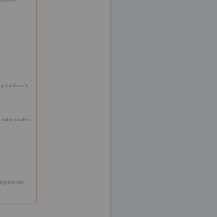
i találkozók,
 indul minden
Nagyszénás